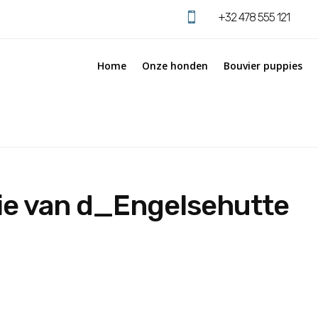

+32 478 555 121
Home
Onze honden
Bouvier puppies
e van d_Engelsehutte