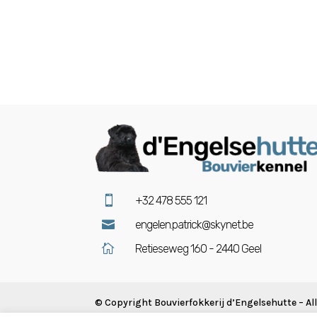

+32 478 555 121

engelen.patrick@skynet.be

Retieseweg 160 - 2440 Geel
© Copyright
Bouvierfokkerij d’Engelsehutte
– A