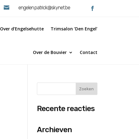

engelen.patrick@skynet.be
Over d’Engelsehutte
Trimsalon ‘Den Engel’
Over de Bouvier
Contact
Recente reacties
Archieven