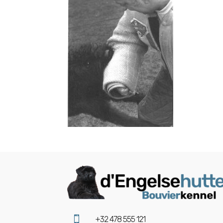

+32 478 555 121