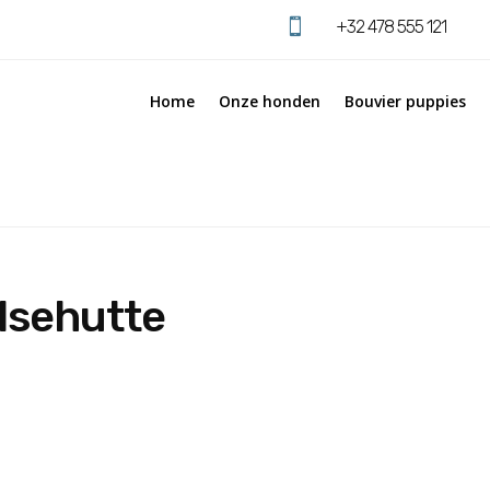

+32 478 555 121
Home
Onze honden
Bouvier puppies
lsehutte