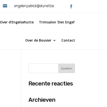

engelen.patrick@skynet.be
Over d’Engelsehutte
Trimsalon ‘Den Engel’
Over de Bouvier
Contact
Recente reacties
Archieven