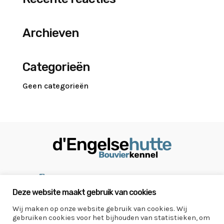
Archieven
Categorieën
Geen categorieën

+32 478 555 121
Deze website maakt gebruik van cookies

engelen.patrick@skynet.be
Wij maken op onze website gebruik van cookies. Wij

Retieseweg 160 - 2440 Geel
gebruiken cookies voor het bijhouden van statistieken, om